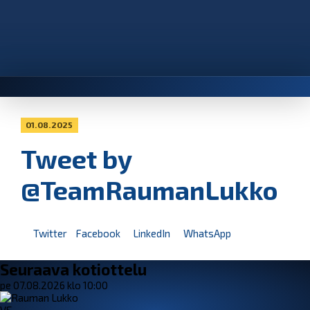
01.08.2025
Tweet by
@TeamRaumanLukko
Twitter
Facebook
LinkedIn
WhatsApp
Seuraava kotiottelu
pe 07.08.2026 klo 10:00