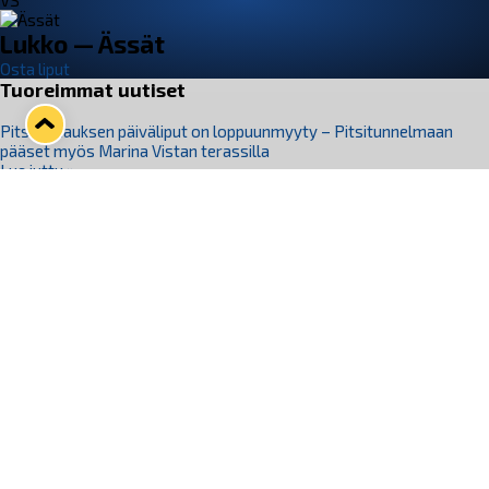
VS
Lukko — Ässät
Osta liput
Tuoreimmat uutiset
Pitsiturnauksen päiväliput on loppuunmyyty – Pitsitunnelmaan
pääset myös Marina Vistan terassilla
Lue juttu »
Lukko ja pirkanmaalainen vaatevalmistaja Nousu yhteistyöhön
Lue juttu »
Aapo Vanninen Nuorten Leijonien mukana
Lue juttu »
Rauman Lukko Oy on ostanut Marina Vista Oy:n liiketoiminnan
Raumalta
Lue juttu »
Varausviikonloppu oli kiireinen Jakub Florisille
Lue juttu »
Seuraa Lukkoa somessa