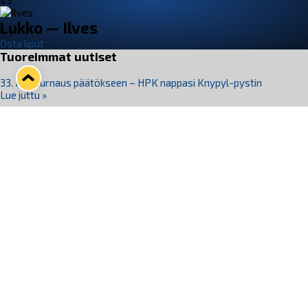
VS
Lukko — Ilves
Osta liput
Tuoreimmat uutiset
33. Pitsiturnaus päätökseen – HPK nappasi Knypyl-pystin
Lue juttu »
Otteluliput juhlakaudelle 26–27 nyt myynnissä!
Lue juttu »
Kiekko-Espoo voittaa historian ensimmäisen naisten
Pitsiturnauksen
Lue juttu »
Pitsiturnauksen päiväliput on loppuunmyyty – Pitsitunnelmaan
pääset myös Marina Vistan terassilla
Lue juttu »
Lukko ja pirkanmaalainen vaatevalmistaja Nousu yhteistyöhön
Lue juttu »
Seuraa Lukkoa somessa