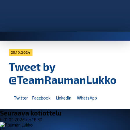
25.10.2024
Tweet by
@TeamRaumanLukko
Twitter
Facebook
LinkedIn
WhatsApp
Seuraava kotiottelu
ti 01.09.2026 klo 18:30