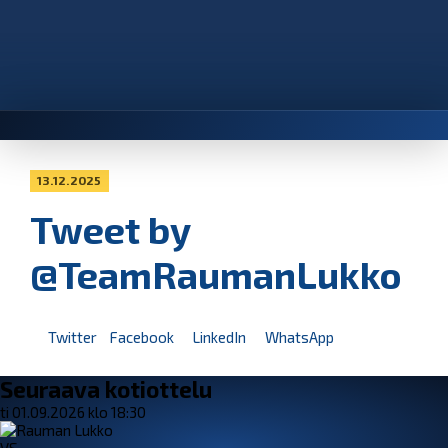
13.12.2025
Tweet by
@TeamRaumanLukko
Twitter
Facebook
LinkedIn
WhatsApp
Seuraava kotiottelu
ti 01.09.2026 klo 18:30