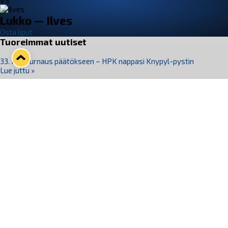
VS
Lukko — Ilves
Osta liput
Tuoreimmat uutiset
33. Pitsiturnaus päätökseen – HPK nappasi Knypyl-pystin
Lue juttu »
Otteluliput juhlakaudelle 26–27 nyt myynnissä!
Lue juttu »
Kiekko-Espoo voittaa historian ensimmäisen naisten
Pitsiturnauksen
Lue juttu »
Pitsiturnauksen päiväliput on loppuunmyyty – Pitsitunnelmaan
pääset myös Marina Vistan terassilla
Lue juttu »
Lukko ja pirkanmaalainen vaatevalmistaja Nousu yhteistyöhön
Lue juttu »
Seuraa Lukkoa somessa