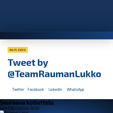
04.11.2023
Tweet by
@TeamRaumanLukko
Twitter
Facebook
LinkedIn
WhatsApp
Seuraava kotiottelu
pe 07.08.2026 klo 10:00