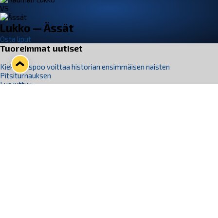
VS
Lukko — Ässät
Osta liput
Tuoreimmat uutiset
Kiekko-Espoo voittaa historian ensimmäisen naisten
Pitsiturnauksen
Lue juttu »
Pitsiturnauksen päiväliput on loppuunmyyty – Pitsitunnelmaan
pääset myös Marina Vistan terassilla
Lue juttu »
Lukko ja pirkanmaalainen vaatevalmistaja Nousu yhteistyöhön
Lue juttu »
Aapo Vanninen Nuorten Leijonien mukana
Lue juttu »
Rauman Lukko Oy on ostanut Marina Vista Oy:n liiketoiminnan
Raumalta
Lue juttu »