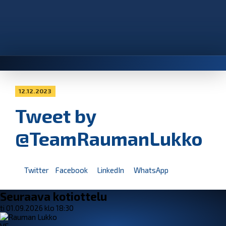
12.12.2023
Tweet by
@TeamRaumanLukko
Twitter
Facebook
LinkedIn
WhatsApp
Seuraava kotiottelu
ti 01.09.2026 klo 18:30