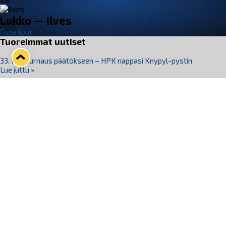
VS
Lukko — Ilves
Osta liput
Tuoreimmat uutiset
33. Pitsiturnaus päätökseen – HPK nappasi Knypyl-pystin
Lue juttu »
Otteluliput juhlakaudelle 26–27 nyt myynnissä!
Lue juttu »
Kiekko-Espoo voittaa historian ensimmäisen naisten
Pitsiturnauksen
Lue juttu »
Pitsiturnauksen päiväliput on loppuunmyyty – Pitsitunnelmaan
pääset myös Marina Vistan terassilla
Lue juttu »
Lukko ja pirkanmaalainen vaatevalmistaja Nousu yhteistyöhön
Lue juttu »
Seuraa Lukkoa somessa