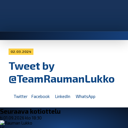
02.03.2024
Tweet by
@TeamRaumanLukko
Twitter
Facebook
LinkedIn
WhatsApp
Seuraava kotiottelu
ti 01.09.2026 klo 18:30