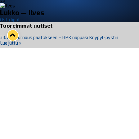
VS
Lukko — Ilves
Osta liput
Tuoreimmat uutiset
33. Pitsiturnaus päätökseen – HPK nappasi Knypyl-pystin
Lue juttu »
Otteluliput juhlakaudelle 26–27 nyt myynnissä!
Lue juttu »
Kiekko-Espoo voittaa historian ensimmäisen naisten
Pitsiturnauksen
Lue juttu »
Pitsiturnauksen päiväliput on loppuunmyyty – Pitsitunnelmaan
pääset myös Marina Vistan terassilla
Lue juttu »
Lukko ja pirkanmaalainen vaatevalmistaja Nousu yhteistyöhön
Lue juttu »
Seuraa Lukkoa somessa