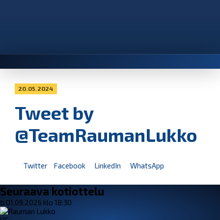
20.05.2024
Tweet by
@TeamRaumanLukko
Twitter
Facebook
LinkedIn
WhatsApp
Seuraava kotiottelu
ti 01.09.2026 klo 18:30