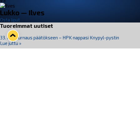
VS
Lukko — Ilves
Osta liput
Tuoreimmat uutiset
33. Pitsiturnaus päätökseen – HPK nappasi Knypyl-pystin
Lue juttu »
Otteluliput juhlakaudelle 26–27 nyt myynnissä!
Lue juttu »
Kiekko-Espoo voittaa historian ensimmäisen naisten
Pitsiturnauksen
Lue juttu »
Pitsiturnauksen päiväliput on loppuunmyyty – Pitsitunnelmaan
pääset myös Marina Vistan terassilla
Lue juttu »
Lukko ja pirkanmaalainen vaatevalmistaja Nousu yhteistyöhön
Lue juttu »
Seuraa Lukkoa somessa