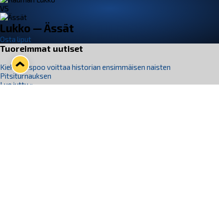
VS
Lukko — Ässät
Osta liput
Tuoreimmat uutiset
Kiekko-Espoo voittaa historian ensimmäisen naisten
Pitsiturnauksen
Lue juttu »
Pitsiturnauksen päiväliput on loppuunmyyty – Pitsitunnelmaan
pääset myös Marina Vistan terassilla
Lue juttu »
Lukko ja pirkanmaalainen vaatevalmistaja Nousu yhteistyöhön
Lue juttu »
Aapo Vanninen Nuorten Leijonien mukana
Lue juttu »
Rauman Lukko Oy on ostanut Marina Vista Oy:n liiketoiminnan
Raumalta
Lue juttu »