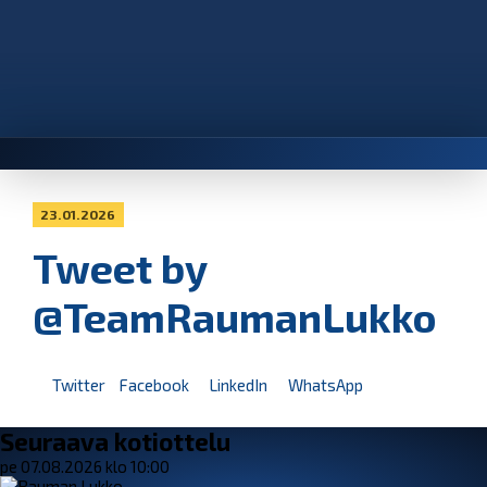
23.01.2026
Tweet by
@TeamRaumanLukko
Twitter
Facebook
LinkedIn
WhatsApp
Seuraava kotiottelu
pe 07.08.2026 klo 10:00