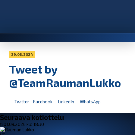
29.08.2024
Tweet by
@TeamRaumanLukko
Twitter
Facebook
LinkedIn
WhatsApp
Seuraava kotiottelu
ti 01.09.2026 klo 18:30