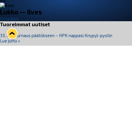
VS
Lukko — Ilves
Osta liput
Tuoreimmat uutiset
33. Pitsiturnaus päätökseen – HPK nappasi Knypyl-pystin
Lue juttu »
Otteluliput juhlakaudelle 26–27 nyt myynnissä!
Lue juttu »
Kiekko-Espoo voittaa historian ensimmäisen naisten
Pitsiturnauksen
Lue juttu »
Pitsiturnauksen päiväliput on loppuunmyyty – Pitsitunnelmaan
pääset myös Marina Vistan terassilla
Lue juttu »
Lukko ja pirkanmaalainen vaatevalmistaja Nousu yhteistyöhön
Lue juttu »
Seuraa Lukkoa somessa