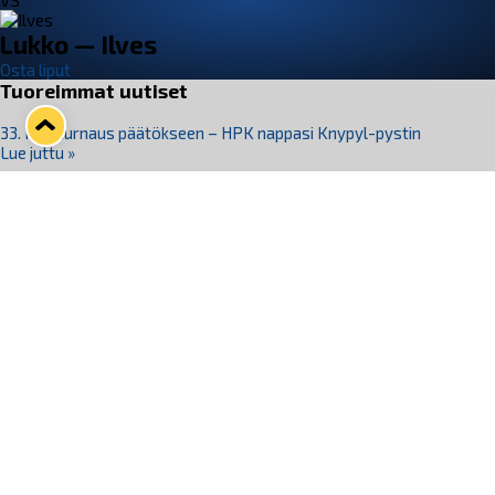
VS
Lukko — Ilves
Osta liput
Tuoreimmat uutiset
33. Pitsiturnaus päätökseen – HPK nappasi Knypyl-pystin
Lue juttu »
Otteluliput juhlakaudelle 26–27 nyt myynnissä!
Lue juttu »
Kiekko-Espoo voittaa historian ensimmäisen naisten
Pitsiturnauksen
Lue juttu »
Pitsiturnauksen päiväliput on loppuunmyyty – Pitsitunnelmaan
pääset myös Marina Vistan terassilla
Lue juttu »
Lukko ja pirkanmaalainen vaatevalmistaja Nousu yhteistyöhön
Lue juttu »
Seuraa Lukkoa somessa