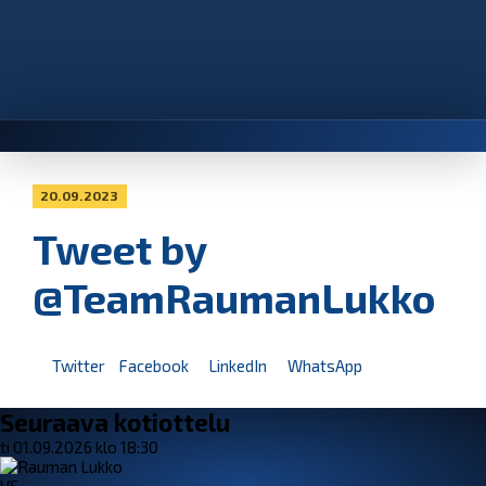
20.09.2023
Tweet by
@TeamRaumanLukko
Twitter
Facebook
LinkedIn
WhatsApp
Seuraava kotiottelu
ti 01.09.2026 klo 18:30