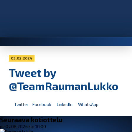
03.02.2024
Tweet by
@TeamRaumanLukko
Twitter
Facebook
LinkedIn
WhatsApp
Seuraava kotiottelu
pe 07.08.2026 klo 10:00