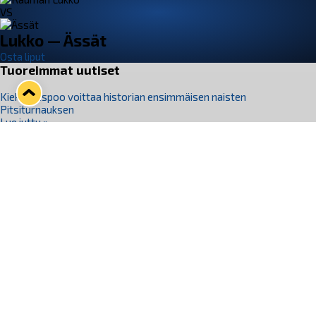
VS
Lukko — Ässät
Osta liput
Tuoreimmat uutiset
Kiekko-Espoo voittaa historian ensimmäisen naisten
Pitsiturnauksen
Lue juttu »
Pitsiturnauksen päiväliput on loppuunmyyty – Pitsitunnelmaan
pääset myös Marina Vistan terassilla
Lue juttu »
Lukko ja pirkanmaalainen vaatevalmistaja Nousu yhteistyöhön
Lue juttu »
Aapo Vanninen Nuorten Leijonien mukana
Lue juttu »
Rauman Lukko Oy on ostanut Marina Vista Oy:n liiketoiminnan
Raumalta
Lue juttu »