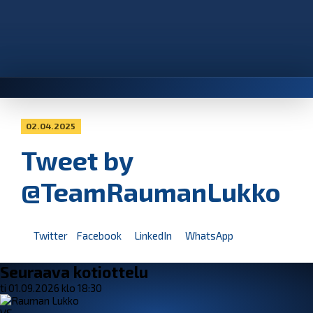
02.04.2025
Tweet by
@TeamRaumanLukko
Twitter
Facebook
LinkedIn
WhatsApp
Seuraava kotiottelu
ti 01.09.2026 klo 18:30