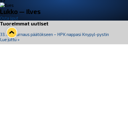
VS
Lukko — Ilves
Osta liput
Tuoreimmat uutiset
33. Pitsiturnaus päätökseen – HPK nappasi Knypyl-pystin
Lue juttu »
Otteluliput juhlakaudelle 26–27 nyt myynnissä!
Lue juttu »
Kiekko-Espoo voittaa historian ensimmäisen naisten
Pitsiturnauksen
Lue juttu »
Pitsiturnauksen päiväliput on loppuunmyyty – Pitsitunnelmaan
pääset myös Marina Vistan terassilla
Lue juttu »
Lukko ja pirkanmaalainen vaatevalmistaja Nousu yhteistyöhön
Lue juttu »
Seuraa Lukkoa somessa