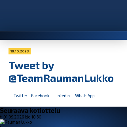
19.10.2023
Tweet by
@TeamRaumanLukko
Twitter
Facebook
LinkedIn
WhatsApp
Seuraava kotiottelu
ti 01.09.2026 klo 18:30