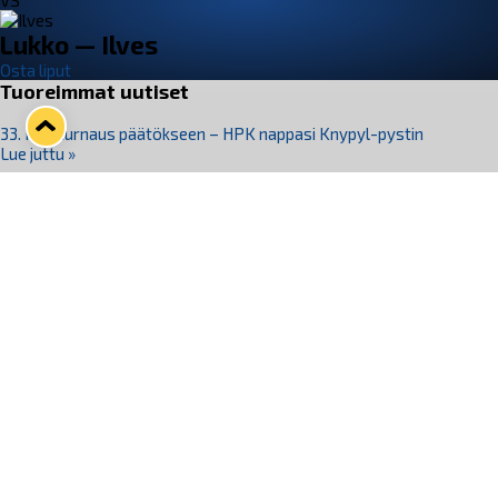
VS
Lukko — Ilves
Osta liput
Tuoreimmat uutiset
33. Pitsiturnaus päätökseen – HPK nappasi Knypyl-pystin
Lue juttu »
Otteluliput juhlakaudelle 26–27 nyt myynnissä!
Lue juttu »
Kiekko-Espoo voittaa historian ensimmäisen naisten
Pitsiturnauksen
Lue juttu »
Pitsiturnauksen päiväliput on loppuunmyyty – Pitsitunnelmaan
pääset myös Marina Vistan terassilla
Lue juttu »
Lukko ja pirkanmaalainen vaatevalmistaja Nousu yhteistyöhön
Lue juttu »
Seuraa Lukkoa somessa