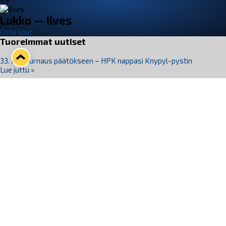
VS
Lukko — Ilves
Osta liput
Tuoreimmat uutiset
33. Pitsiturnaus päätökseen – HPK nappasi Knypyl-pystin
Lue juttu »
Otteluliput juhlakaudelle 26–27 nyt myynnissä!
Lue juttu »
Kiekko-Espoo voittaa historian ensimmäisen naisten
Pitsiturnauksen
Lue juttu »
Pitsiturnauksen päiväliput on loppuunmyyty – Pitsitunnelmaan
pääset myös Marina Vistan terassilla
Lue juttu »
Lukko ja pirkanmaalainen vaatevalmistaja Nousu yhteistyöhön
Lue juttu »
Seuraa Lukkoa somessa