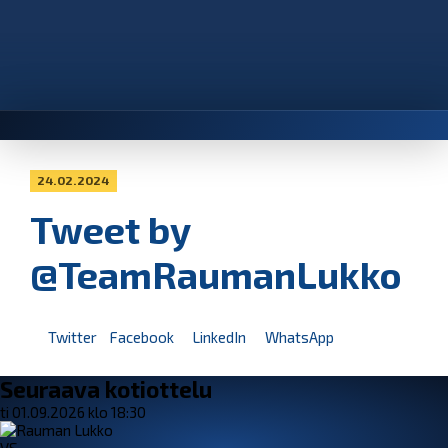
24.02.2024
Tweet by
@TeamRaumanLukko
Twitter
Facebook
LinkedIn
WhatsApp
Seuraava kotiottelu
ti 01.09.2026 klo 18:30