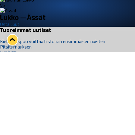
VS
Lukko — Ässät
Osta liput
Tuoreimmat uutiset
Kiekko-Espoo voittaa historian ensimmäisen naisten
Pitsiturnauksen
Lue juttu »
Pitsiturnauksen päiväliput on loppuunmyyty – Pitsitunnelmaan
pääset myös Marina Vistan terassilla
Lue juttu »
Lukko ja pirkanmaalainen vaatevalmistaja Nousu yhteistyöhön
Lue juttu »
Aapo Vanninen Nuorten Leijonien mukana
Lue juttu »
Rauman Lukko Oy on ostanut Marina Vista Oy:n liiketoiminnan
Raumalta
Lue juttu »