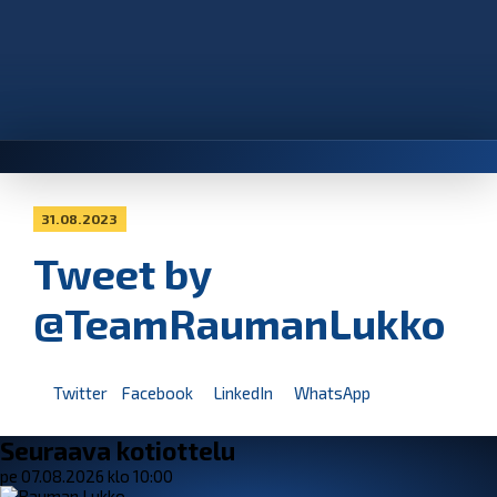
31.08.2023
Tweet by
@TeamRaumanLukko
Twitter
Facebook
LinkedIn
WhatsApp
Seuraava kotiottelu
pe 07.08.2026 klo 10:00