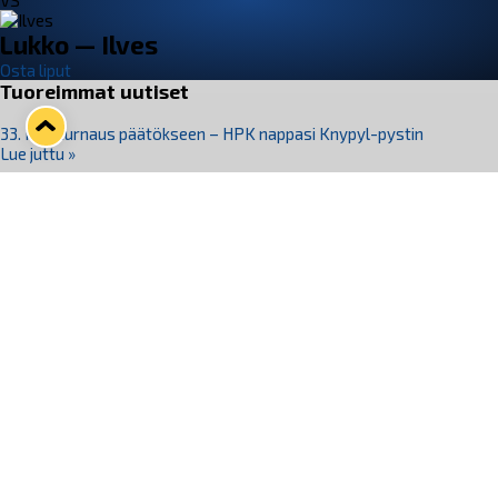
VS
Lukko — Ilves
Osta liput
Tuoreimmat uutiset
33. Pitsiturnaus päätökseen – HPK nappasi Knypyl-pystin
Lue juttu »
Otteluliput juhlakaudelle 26–27 nyt myynnissä!
Lue juttu »
Kiekko-Espoo voittaa historian ensimmäisen naisten
Pitsiturnauksen
Lue juttu »
Pitsiturnauksen päiväliput on loppuunmyyty – Pitsitunnelmaan
pääset myös Marina Vistan terassilla
Lue juttu »
Lukko ja pirkanmaalainen vaatevalmistaja Nousu yhteistyöhön
Lue juttu »
Seuraa Lukkoa somessa