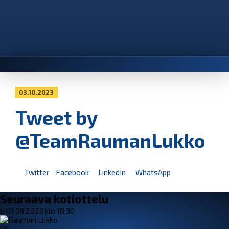
03.10.2023
Tweet by
@TeamRaumanLukko
Twitter
Facebook
LinkedIn
WhatsApp
Seuraava kotiottelu
ti 01.09.2026 klo 18:30