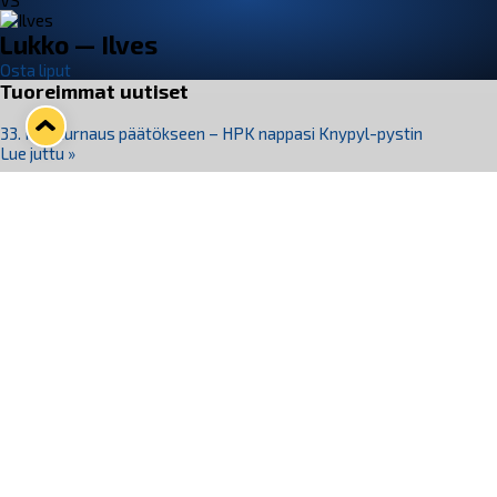
VS
Lukko — Ilves
Osta liput
Tuoreimmat uutiset
33. Pitsiturnaus päätökseen – HPK nappasi Knypyl-pystin
Lue juttu »
Otteluliput juhlakaudelle 26–27 nyt myynnissä!
Lue juttu »
Kiekko-Espoo voittaa historian ensimmäisen naisten
Pitsiturnauksen
Lue juttu »
Pitsiturnauksen päiväliput on loppuunmyyty – Pitsitunnelmaan
pääset myös Marina Vistan terassilla
Lue juttu »
Lukko ja pirkanmaalainen vaatevalmistaja Nousu yhteistyöhön
Lue juttu »
Seuraa Lukkoa somessa