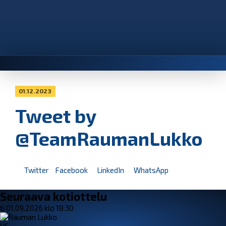
01.12.2023
Tweet by
@TeamRaumanLukko
Twitter
Facebook
LinkedIn
WhatsApp
Seuraava kotiottelu
ti 01.09.2026 klo 18:30