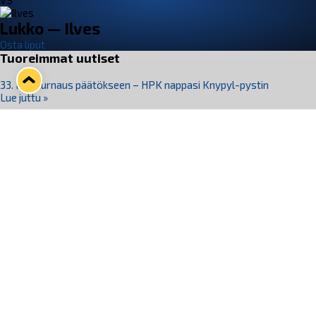
VS
Lukko — Ilves
Osta liput
Tuoreimmat uutiset
33. Pitsiturnaus päätökseen – HPK nappasi Knypyl-pystin
Lue juttu »
Otteluliput juhlakaudelle 26–27 nyt myynnissä!
Lue juttu »
Kiekko-Espoo voittaa historian ensimmäisen naisten
Pitsiturnauksen
Lue juttu »
Pitsiturnauksen päiväliput on loppuunmyyty – Pitsitunnelmaan
pääset myös Marina Vistan terassilla
Lue juttu »
Lukko ja pirkanmaalainen vaatevalmistaja Nousu yhteistyöhön
Lue juttu »
Seuraa Lukkoa somessa