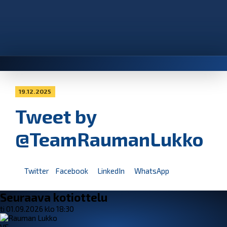
19.12.2025
Tweet by
@TeamRaumanLukko
Twitter
Facebook
LinkedIn
WhatsApp
Seuraava kotiottelu
ti 01.09.2026 klo 18:30