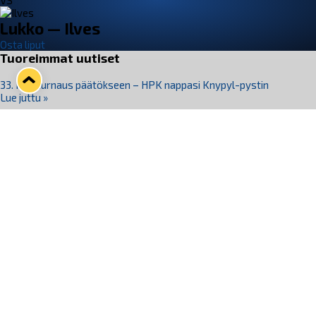
VS
Lukko — Ilves
Osta liput
Tuoreimmat uutiset
33. Pitsiturnaus päätökseen – HPK nappasi Knypyl-pystin
Lue juttu »
Otteluliput juhlakaudelle 26–27 nyt myynnissä!
Lue juttu »
Kiekko-Espoo voittaa historian ensimmäisen naisten
Pitsiturnauksen
Lue juttu »
Pitsiturnauksen päiväliput on loppuunmyyty – Pitsitunnelmaan
pääset myös Marina Vistan terassilla
Lue juttu »
Lukko ja pirkanmaalainen vaatevalmistaja Nousu yhteistyöhön
Lue juttu »
Seuraa Lukkoa somessa