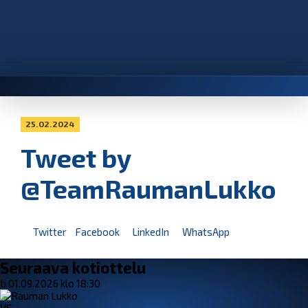
25.02.2024
Tweet by
@TeamRaumanLukko
Twitter
Facebook
LinkedIn
WhatsApp
Seuraava kotiottelu
ti 01.09.2026 klo 18:30