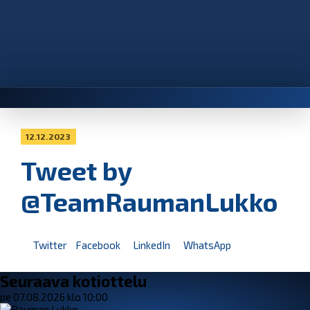
12.12.2023
Tweet by
@TeamRaumanLukko
Twitter
Facebook
LinkedIn
WhatsApp
Seuraava kotiottelu
pe 07.08.2026 klo 10:00