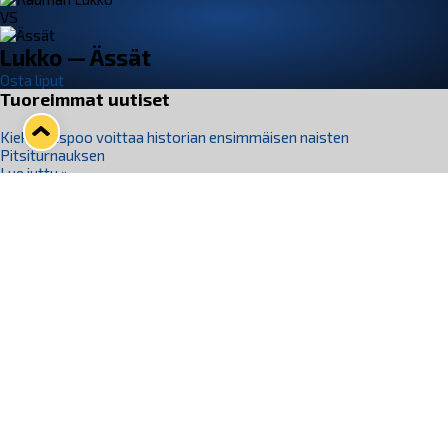
VS
Lukko — Ässät
Osta liput
Tuoreimmat uutiset
Kiekko-Espoo voittaa historian ensimmäisen naisten
Pitsiturnauksen
Lue juttu »
Pitsiturnauksen päiväliput on loppuunmyyty – Pitsitunnelmaan
pääset myös Marina Vistan terassilla
Lue juttu »
Lukko ja pirkanmaalainen vaatevalmistaja Nousu yhteistyöhön
Lue juttu »
Aapo Vanninen Nuorten Leijonien mukana
Lue juttu »
Rauman Lukko Oy on ostanut Marina Vista Oy:n liiketoiminnan
Raumalta
Lue juttu »