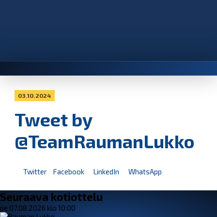
03.10.2024
Tweet by
@TeamRaumanLukko
Twitter
Facebook
LinkedIn
WhatsApp
Seuraava kotiottelu
pe 07.08.2026 klo 10:00