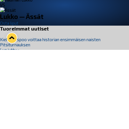
VS
Lukko — Ässät
Osta liput
Tuoreimmat uutiset
Kiekko-Espoo voittaa historian ensimmäisen naisten
Pitsiturnauksen
Lue juttu »
Pitsiturnauksen päiväliput on loppuunmyyty – Pitsitunnelmaan
pääset myös Marina Vistan terassilla
Lue juttu »
Lukko ja pirkanmaalainen vaatevalmistaja Nousu yhteistyöhön
Lue juttu »
Aapo Vanninen Nuorten Leijonien mukana
Lue juttu »
Rauman Lukko Oy on ostanut Marina Vista Oy:n liiketoiminnan
Raumalta
Lue juttu »