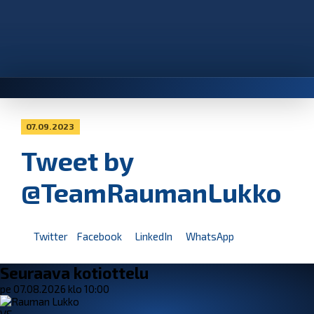
07.09.2023
Tweet by
@TeamRaumanLukko
Twitter
Facebook
LinkedIn
WhatsApp
Seuraava kotiottelu
pe 07.08.2026 klo 10:00