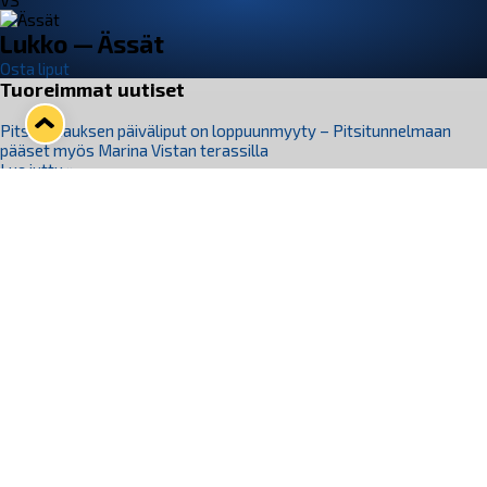
VS
Lukko — Ässät
Osta liput
Tuoreimmat uutiset
Pitsiturnauksen päiväliput on loppuunmyyty – Pitsitunnelmaan
pääset myös Marina Vistan terassilla
Lue juttu »
Lukko ja pirkanmaalainen vaatevalmistaja Nousu yhteistyöhön
Lue juttu »
Aapo Vanninen Nuorten Leijonien mukana
Lue juttu »
Rauman Lukko Oy on ostanut Marina Vista Oy:n liiketoiminnan
Raumalta
Lue juttu »
Varausviikonloppu oli kiireinen Jakub Florisille
Lue juttu »
Seuraa Lukkoa somessa