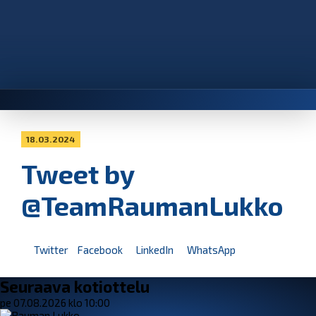
18.03.2024
Tweet by
@TeamRaumanLukko
Twitter
Facebook
LinkedIn
WhatsApp
Seuraava kotiottelu
pe 07.08.2026 klo 10:00