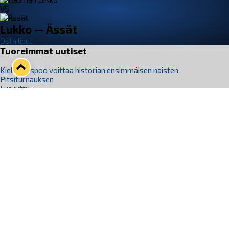
VS
Lukko — Ässät
Osta liput
Tuoreimmat uutiset
Kiekko-Espoo voittaa historian ensimmäisen naisten
Pitsiturnauksen
Lue juttu »
Pitsiturnauksen päiväliput on loppuunmyyty – Pitsitunnelmaan
pääset myös Marina Vistan terassilla
Lue juttu »
Lukko ja pirkanmaalainen vaatevalmistaja Nousu yhteistyöhön
Lue juttu »
Aapo Vanninen Nuorten Leijonien mukana
Lue juttu »
Rauman Lukko Oy on ostanut Marina Vista Oy:n liiketoiminnan
Raumalta
Lue juttu »