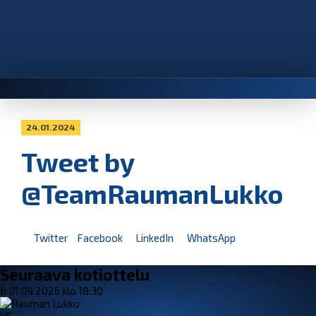
24.01.2024
Tweet by
@TeamRaumanLukko
Twitter
Facebook
LinkedIn
WhatsApp
Seuraava kotiottelu
ti 01.09.2026 klo 18:30