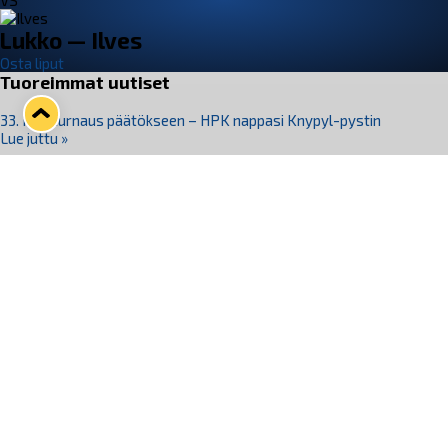
VS
Lukko — Ilves
Osta liput
Tuoreimmat uutiset
33. Pitsiturnaus päätökseen – HPK nappasi Knypyl-pystin
Lue juttu »
Otteluliput juhlakaudelle 26–27 nyt myynnissä!
Lue juttu »
Kiekko-Espoo voittaa historian ensimmäisen naisten
Pitsiturnauksen
Lue juttu »
Pitsiturnauksen päiväliput on loppuunmyyty – Pitsitunnelmaan
pääset myös Marina Vistan terassilla
Lue juttu »
Lukko ja pirkanmaalainen vaatevalmistaja Nousu yhteistyöhön
Lue juttu »
Seuraa Lukkoa somessa