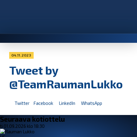
04.11.2023
Tweet by
@TeamRaumanLukko
Twitter
Facebook
LinkedIn
WhatsApp
Seuraava kotiottelu
ti 01.09.2026 klo 18:30