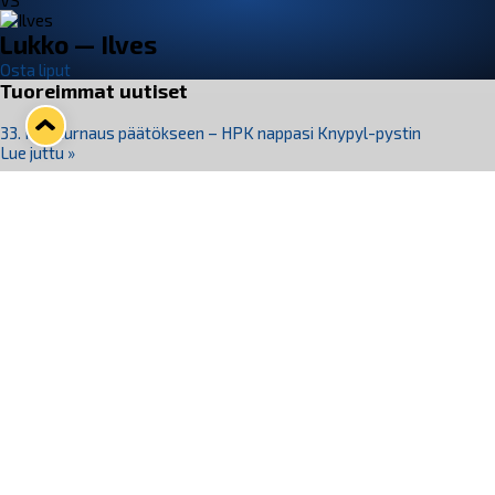
VS
Lukko — Ilves
Osta liput
Tuoreimmat uutiset
33. Pitsiturnaus päätökseen – HPK nappasi Knypyl-pystin
Lue juttu »
Otteluliput juhlakaudelle 26–27 nyt myynnissä!
Lue juttu »
Kiekko-Espoo voittaa historian ensimmäisen naisten
Pitsiturnauksen
Lue juttu »
Pitsiturnauksen päiväliput on loppuunmyyty – Pitsitunnelmaan
pääset myös Marina Vistan terassilla
Lue juttu »
Lukko ja pirkanmaalainen vaatevalmistaja Nousu yhteistyöhön
Lue juttu »
Seuraa Lukkoa somessa