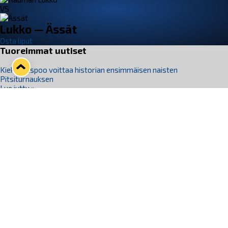
VS
Lukko — Ässät
Osta liput
Tuoreimmat uutiset
Kiekko-Espoo voittaa historian ensimmäisen naisten
Pitsiturnauksen
Lue juttu »
Pitsiturnauksen päiväliput on loppuunmyyty – Pitsitunnelmaan
pääset myös Marina Vistan terassilla
Lue juttu »
Lukko ja pirkanmaalainen vaatevalmistaja Nousu yhteistyöhön
Lue juttu »
Aapo Vanninen Nuorten Leijonien mukana
Lue juttu »
Rauman Lukko Oy on ostanut Marina Vista Oy:n liiketoiminnan
Raumalta
Lue juttu »