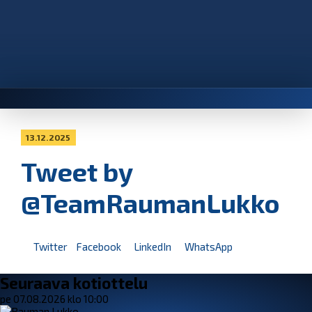
13.12.2025
Tweet by
@TeamRaumanLukko
Twitter
Facebook
LinkedIn
WhatsApp
Seuraava kotiottelu
pe 07.08.2026 klo 10:00