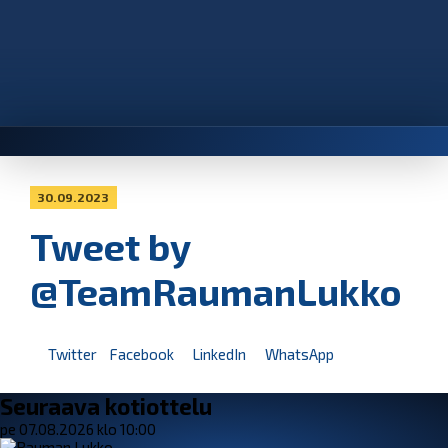
30.09.2023
Tweet by
@TeamRaumanLukko
Twitter
Facebook
LinkedIn
WhatsApp
Seuraava kotiottelu
pe 07.08.2026 klo 10:00