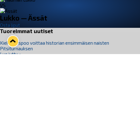
VS
Lukko — Ässät
Osta liput
Tuoreimmat uutiset
Kiekko-Espoo voittaa historian ensimmäisen naisten
Pitsiturnauksen
Lue juttu »
Pitsiturnauksen päiväliput on loppuunmyyty – Pitsitunnelmaan
pääset myös Marina Vistan terassilla
Lue juttu »
Lukko ja pirkanmaalainen vaatevalmistaja Nousu yhteistyöhön
Lue juttu »
Aapo Vanninen Nuorten Leijonien mukana
Lue juttu »
Rauman Lukko Oy on ostanut Marina Vista Oy:n liiketoiminnan
Raumalta
Lue juttu »