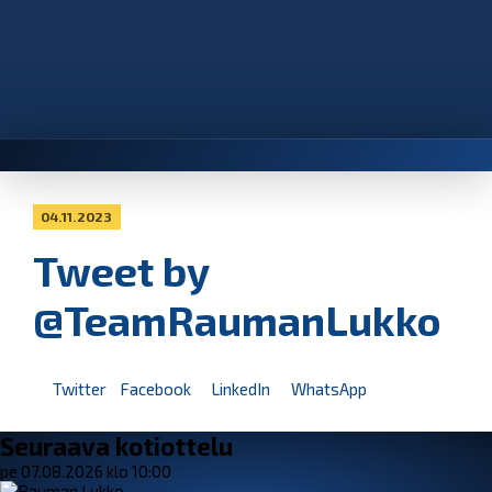
04.11.2023
Tweet by
@TeamRaumanLukko
Twitter
Facebook
LinkedIn
WhatsApp
Seuraava kotiottelu
pe 07.08.2026 klo 10:00