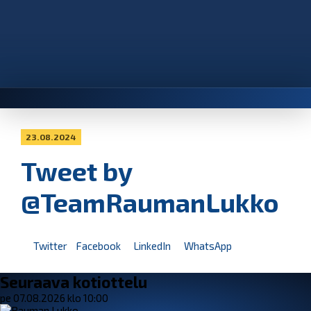
23.08.2024
Tweet by
@TeamRaumanLukko
Twitter
Facebook
LinkedIn
WhatsApp
Seuraava kotiottelu
pe 07.08.2026 klo 10:00