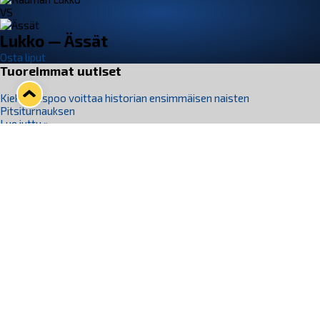
VS
Lukko — Ässät
Osta liput
Tuoreimmat uutiset
Kiekko-Espoo voittaa historian ensimmäisen naisten
Pitsiturnauksen
Lue juttu »
Pitsiturnauksen päiväliput on loppuunmyyty – Pitsitunnelmaan
pääset myös Marina Vistan terassilla
Lue juttu »
Lukko ja pirkanmaalainen vaatevalmistaja Nousu yhteistyöhön
Lue juttu »
Aapo Vanninen Nuorten Leijonien mukana
Lue juttu »
Rauman Lukko Oy on ostanut Marina Vista Oy:n liiketoiminnan
Raumalta
Lue juttu »