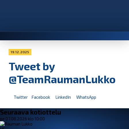
19.12.2025
Tweet by
@TeamRaumanLukko
Twitter
Facebook
LinkedIn
WhatsApp
Seuraava kotiottelu
pe 07.08.2026 klo 10:00