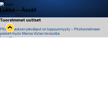
VS
Lukko — Ässät
Osta liput
Tuoreimmat uutiset
Pitsiturnauksen päiväliput on loppuunmyyty – Pitsitunnelmaan
pääset myös Marina Vistan terassilla
Lue juttu »
Lukko ja pirkanmaalainen vaatevalmistaja Nousu yhteistyöhön
Lue juttu »
Aapo Vanninen Nuorten Leijonien mukana
Lue juttu »
Rauman Lukko Oy on ostanut Marina Vista Oy:n liiketoiminnan
Raumalta
Lue juttu »
Varausviikonloppu oli kiireinen Jakub Florisille
Lue juttu »
Seuraa Lukkoa somessa