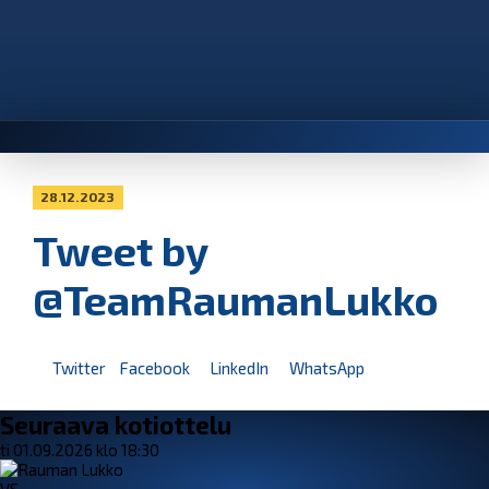
28.12.2023
Tweet by
@TeamRaumanLukko
Twitter
Facebook
LinkedIn
WhatsApp
Seuraava kotiottelu
ti 01.09.2026 klo 18:30