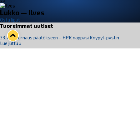
VS
Lukko — Ilves
Osta liput
Tuoreimmat uutiset
33. Pitsiturnaus päätökseen – HPK nappasi Knypyl-pystin
Lue juttu »
Otteluliput juhlakaudelle 26–27 nyt myynnissä!
Lue juttu »
Kiekko-Espoo voittaa historian ensimmäisen naisten
Pitsiturnauksen
Lue juttu »
Pitsiturnauksen päiväliput on loppuunmyyty – Pitsitunnelmaan
pääset myös Marina Vistan terassilla
Lue juttu »
Lukko ja pirkanmaalainen vaatevalmistaja Nousu yhteistyöhön
Lue juttu »
Seuraa Lukkoa somessa