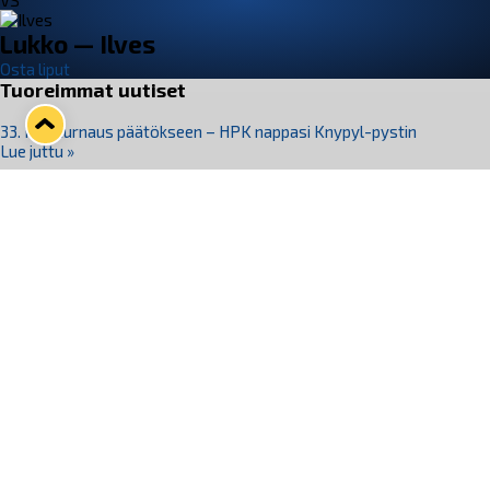
VS
Lukko — Ilves
Osta liput
Tuoreimmat uutiset
33. Pitsiturnaus päätökseen – HPK nappasi Knypyl-pystin
Lue juttu »
Otteluliput juhlakaudelle 26–27 nyt myynnissä!
Lue juttu »
Kiekko-Espoo voittaa historian ensimmäisen naisten
Pitsiturnauksen
Lue juttu »
Pitsiturnauksen päiväliput on loppuunmyyty – Pitsitunnelmaan
pääset myös Marina Vistan terassilla
Lue juttu »
Lukko ja pirkanmaalainen vaatevalmistaja Nousu yhteistyöhön
Lue juttu »
Seuraa Lukkoa somessa