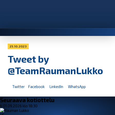
25.10.2023
Tweet by
@TeamRaumanLukko
Twitter
Facebook
LinkedIn
WhatsApp
Seuraava kotiottelu
ti 01.09.2026 klo 18:30