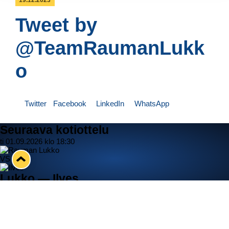
19.12.2023
Tweet by
@TeamRaumanLukk
o
Twitter
Facebook
LinkedIn
WhatsApp
Seuraava kotiottelu
ti 01.09.2026 klo 18:30
VS
Lukko — Ilves
Osta liput
Tuoreimmat uutiset
33. Pitsiturnaus päätökseen – HPK nappasi Knypyl-pystin
Lue juttu »