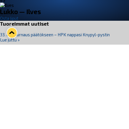
VS
Lukko — Ilves
Osta liput
Tuoreimmat uutiset
33. Pitsiturnaus päätökseen – HPK nappasi Knypyl-pystin
Lue juttu »
Otteluliput juhlakaudelle 26–27 nyt myynnissä!
Lue juttu »
Kiekko-Espoo voittaa historian ensimmäisen naisten
Pitsiturnauksen
Lue juttu »
Pitsiturnauksen päiväliput on loppuunmyyty – Pitsitunnelmaan
pääset myös Marina Vistan terassilla
Lue juttu »
Lukko ja pirkanmaalainen vaatevalmistaja Nousu yhteistyöhön
Lue juttu »
Seuraa Lukkoa somessa