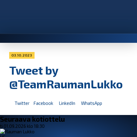
03.10.2023
Tweet by
@TeamRaumanLukko
Twitter
Facebook
LinkedIn
WhatsApp
Seuraava kotiottelu
ti 01.09.2026 klo 18:30