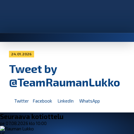
24.01.2026
Tweet by
@TeamRaumanLukko
Twitter
Facebook
LinkedIn
WhatsApp
Seuraava kotiottelu
pe 07.08.2026 klo 10:00