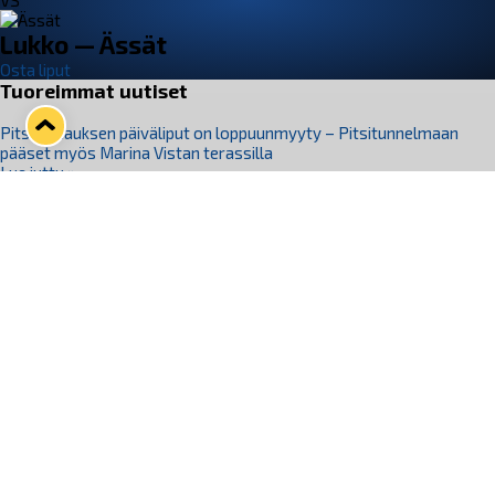
VS
Lukko — Ässät
Osta liput
Tuoreimmat uutiset
Pitsiturnauksen päiväliput on loppuunmyyty – Pitsitunnelmaan
pääset myös Marina Vistan terassilla
Lue juttu »
Lukko ja pirkanmaalainen vaatevalmistaja Nousu yhteistyöhön
Lue juttu »
Aapo Vanninen Nuorten Leijonien mukana
Lue juttu »
Rauman Lukko Oy on ostanut Marina Vista Oy:n liiketoiminnan
Raumalta
Lue juttu »
Varausviikonloppu oli kiireinen Jakub Florisille
Lue juttu »
Seuraa Lukkoa somessa