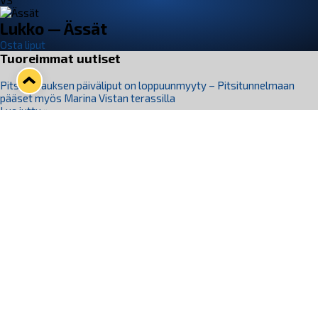
VS
Lukko — Ässät
Osta liput
Tuoreimmat uutiset
Pitsiturnauksen päiväliput on loppuunmyyty – Pitsitunnelmaan
pääset myös Marina Vistan terassilla
Lue juttu »
Lukko ja pirkanmaalainen vaatevalmistaja Nousu yhteistyöhön
Lue juttu »
Aapo Vanninen Nuorten Leijonien mukana
Lue juttu »
Rauman Lukko Oy on ostanut Marina Vista Oy:n liiketoiminnan
Raumalta
Lue juttu »
Varausviikonloppu oli kiireinen Jakub Florisille
Lue juttu »
Seuraa Lukkoa somessa