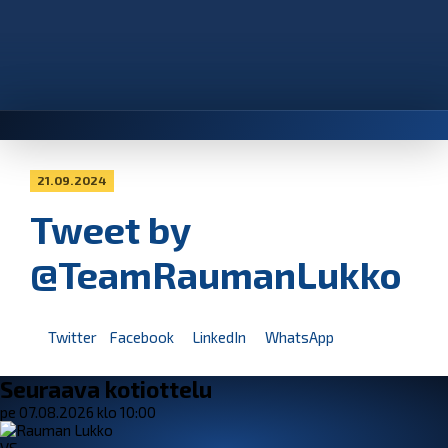
21.09.2024
Tweet by
@TeamRaumanLukko
Twitter
Facebook
LinkedIn
WhatsApp
Seuraava kotiottelu
pe 07.08.2026 klo 10:00