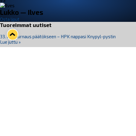
VS
Lukko — Ilves
Osta liput
Tuoreimmat uutiset
33. Pitsiturnaus päätökseen – HPK nappasi Knypyl-pystin
Lue juttu »
Otteluliput juhlakaudelle 26–27 nyt myynnissä!
Lue juttu »
Kiekko-Espoo voittaa historian ensimmäisen naisten
Pitsiturnauksen
Lue juttu »
Pitsiturnauksen päiväliput on loppuunmyyty – Pitsitunnelmaan
pääset myös Marina Vistan terassilla
Lue juttu »
Lukko ja pirkanmaalainen vaatevalmistaja Nousu yhteistyöhön
Lue juttu »
Seuraa Lukkoa somessa