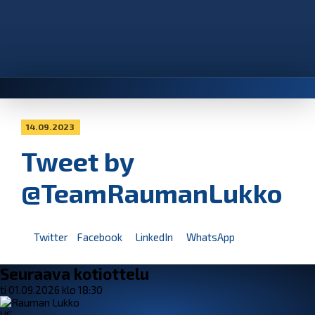
14.09.2023
Tweet by
@TeamRaumanLukko
Twitter
Facebook
LinkedIn
WhatsApp
Seuraava kotiottelu
ti 01.09.2026 klo 18:30