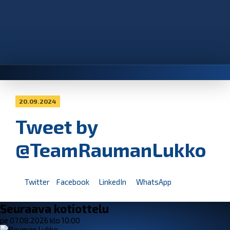
20.09.2024
Tweet by
@TeamRaumanLukko
Twitter
Facebook
LinkedIn
WhatsApp
Seuraava kotiottelu
pe 07.08.2026 klo 10:00