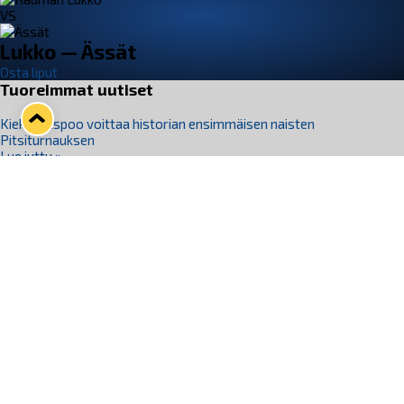
VS
Lukko — Ässät
Osta liput
Tuoreimmat uutiset
Kiekko-Espoo voittaa historian ensimmäisen naisten
Pitsiturnauksen
Lue juttu »
Pitsiturnauksen päiväliput on loppuunmyyty – Pitsitunnelmaan
pääset myös Marina Vistan terassilla
Lue juttu »
Lukko ja pirkanmaalainen vaatevalmistaja Nousu yhteistyöhön
Lue juttu »
Aapo Vanninen Nuorten Leijonien mukana
Lue juttu »
Rauman Lukko Oy on ostanut Marina Vista Oy:n liiketoiminnan
Raumalta
Lue juttu »