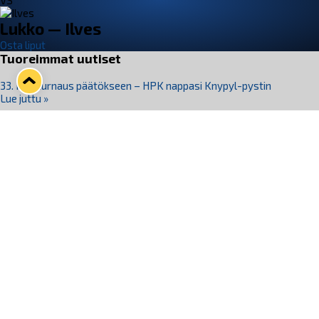
VS
Lukko — Ilves
Osta liput
Tuoreimmat uutiset
33. Pitsiturnaus päätökseen – HPK nappasi Knypyl-pystin
Lue juttu »
Otteluliput juhlakaudelle 26–27 nyt myynnissä!
Lue juttu »
Kiekko-Espoo voittaa historian ensimmäisen naisten
Pitsiturnauksen
Lue juttu »
Pitsiturnauksen päiväliput on loppuunmyyty – Pitsitunnelmaan
pääset myös Marina Vistan terassilla
Lue juttu »
Lukko ja pirkanmaalainen vaatevalmistaja Nousu yhteistyöhön
Lue juttu »
Seuraa Lukkoa somessa