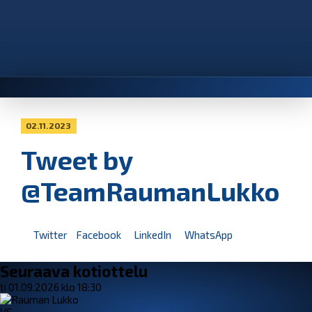
02.11.2023
Tweet by
@TeamRaumanLukko
Twitter
Facebook
LinkedIn
WhatsApp
Seuraava kotiottelu
ti 01.09.2026 klo 18:30