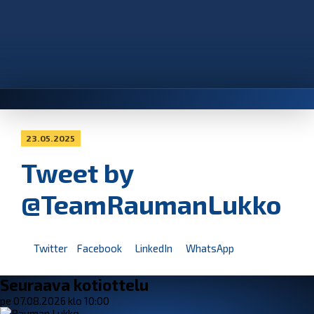
23.05.2025
Tweet by
@TeamRaumanLukko
Twitter
Facebook
LinkedIn
WhatsApp
Seuraava kotiottelu
pe 07.08.2026 klo 10:00