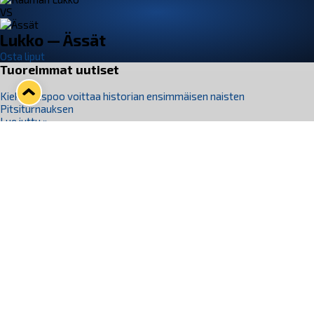
VS
Lukko — Ässät
Osta liput
Tuoreimmat uutiset
Kiekko-Espoo voittaa historian ensimmäisen naisten
Pitsiturnauksen
Lue juttu »
Pitsiturnauksen päiväliput on loppuunmyyty – Pitsitunnelmaan
pääset myös Marina Vistan terassilla
Lue juttu »
Lukko ja pirkanmaalainen vaatevalmistaja Nousu yhteistyöhön
Lue juttu »
Aapo Vanninen Nuorten Leijonien mukana
Lue juttu »
Rauman Lukko Oy on ostanut Marina Vista Oy:n liiketoiminnan
Raumalta
Lue juttu »