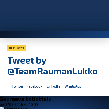
01.11.2023
Tweet by
@TeamRaumanLukko
Twitter
Facebook
LinkedIn
WhatsApp
Seuraava kotiottelu
pe 07.08.2026 klo 10:00