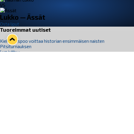
VS
Lukko — Ässät
Osta liput
Tuoreimmat uutiset
Kiekko-Espoo voittaa historian ensimmäisen naisten
Pitsiturnauksen
Lue juttu »
Pitsiturnauksen päiväliput on loppuunmyyty – Pitsitunnelmaan
pääset myös Marina Vistan terassilla
Lue juttu »
Lukko ja pirkanmaalainen vaatevalmistaja Nousu yhteistyöhön
Lue juttu »
Aapo Vanninen Nuorten Leijonien mukana
Lue juttu »
Rauman Lukko Oy on ostanut Marina Vista Oy:n liiketoiminnan
Raumalta
Lue juttu »