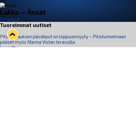
VS
Lukko — Ässät
Osta liput
Tuoreimmat uutiset
Pitsiturnauksen päiväliput on loppuunmyyty – Pitsitunnelmaan
pääset myös Marina Vistan terassilla
Lue juttu »
Lukko ja pirkanmaalainen vaatevalmistaja Nousu yhteistyöhön
Lue juttu »
Aapo Vanninen Nuorten Leijonien mukana
Lue juttu »
Rauman Lukko Oy on ostanut Marina Vista Oy:n liiketoiminnan
Raumalta
Lue juttu »
Varausviikonloppu oli kiireinen Jakub Florisille
Lue juttu »
Seuraa Lukkoa somessa