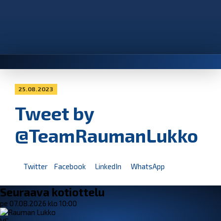
25.08.2023
Tweet by
@TeamRaumanLukko
Twitter
Facebook
LinkedIn
WhatsApp
Seuraava kotiottelu
pe 07.08.2026 klo 10:00