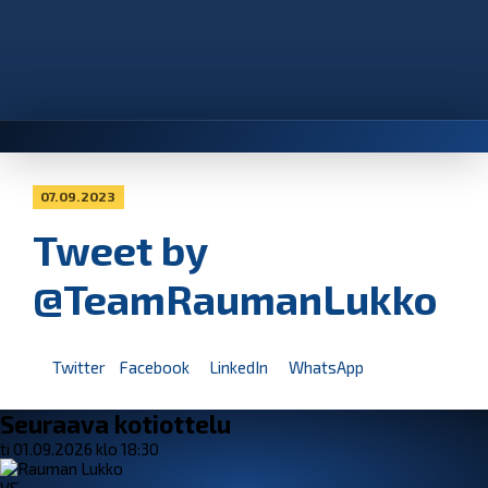
07.09.2023
Tweet by
@TeamRaumanLukko
Twitter
Facebook
LinkedIn
WhatsApp
Seuraava kotiottelu
ti 01.09.2026 klo 18:30