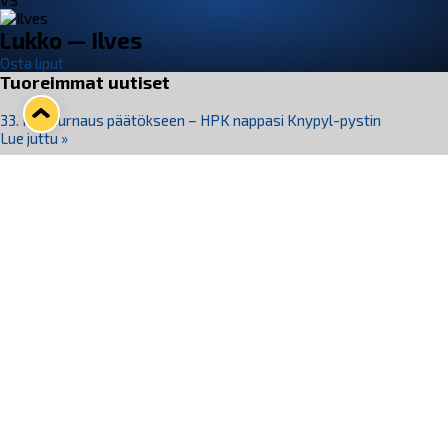
VS
Lukko — Ilves
Osta liput
Tuoreimmat uutiset
33. Pitsiturnaus päätökseen – HPK nappasi Knypyl-pystin
Lue juttu »
Otteluliput juhlakaudelle 26–27 nyt myynnissä!
Lue juttu »
Kiekko-Espoo voittaa historian ensimmäisen naisten
Pitsiturnauksen
Lue juttu »
Pitsiturnauksen päiväliput on loppuunmyyty – Pitsitunnelmaan
pääset myös Marina Vistan terassilla
Lue juttu »
Lukko ja pirkanmaalainen vaatevalmistaja Nousu yhteistyöhön
Lue juttu »
Seuraa Lukkoa somessa