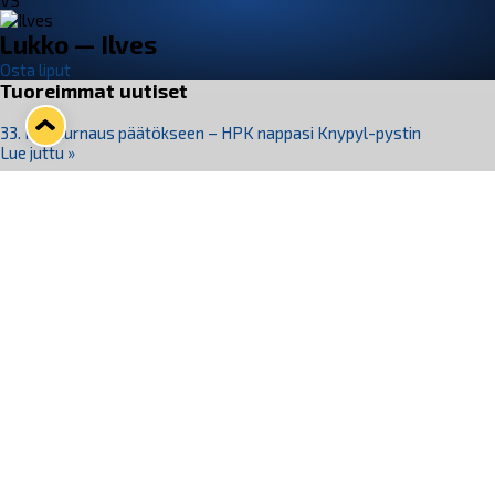
VS
Lukko — Ilves
Osta liput
Tuoreimmat uutiset
33. Pitsiturnaus päätökseen – HPK nappasi Knypyl-pystin
Lue juttu »
Otteluliput juhlakaudelle 26–27 nyt myynnissä!
Lue juttu »
Kiekko-Espoo voittaa historian ensimmäisen naisten
Pitsiturnauksen
Lue juttu »
Pitsiturnauksen päiväliput on loppuunmyyty – Pitsitunnelmaan
pääset myös Marina Vistan terassilla
Lue juttu »
Lukko ja pirkanmaalainen vaatevalmistaja Nousu yhteistyöhön
Lue juttu »
Seuraa Lukkoa somessa