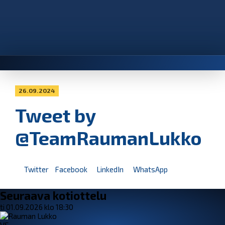
26.09.2024
Tweet by
@TeamRaumanLukko
Twitter
Facebook
LinkedIn
WhatsApp
Seuraava kotiottelu
ti 01.09.2026 klo 18:30