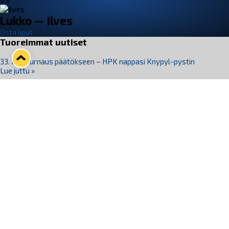
VS
Lukko — Ilves
Osta liput
Tuoreimmat uutiset
33. Pitsiturnaus päätökseen – HPK nappasi Knypyl-pystin
Lue juttu »
Otteluliput juhlakaudelle 26–27 nyt myynnissä!
Lue juttu »
Kiekko-Espoo voittaa historian ensimmäisen naisten
Pitsiturnauksen
Lue juttu »
Pitsiturnauksen päiväliput on loppuunmyyty – Pitsitunnelmaan
pääset myös Marina Vistan terassilla
Lue juttu »
Lukko ja pirkanmaalainen vaatevalmistaja Nousu yhteistyöhön
Lue juttu »
Seuraa Lukkoa somessa