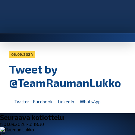
06.09.2024
Tweet by
@TeamRaumanLukko
Twitter
Facebook
LinkedIn
WhatsApp
Seuraava kotiottelu
ti 01.09.2026 klo 18:30