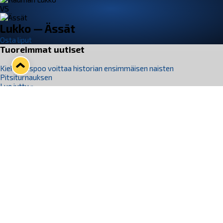
VS
Lukko — Ässät
Osta liput
Tuoreimmat uutiset
Kiekko-Espoo voittaa historian ensimmäisen naisten
Pitsiturnauksen
Lue juttu »
Pitsiturnauksen päiväliput on loppuunmyyty – Pitsitunnelmaan
pääset myös Marina Vistan terassilla
Lue juttu »
Lukko ja pirkanmaalainen vaatevalmistaja Nousu yhteistyöhön
Lue juttu »
Aapo Vanninen Nuorten Leijonien mukana
Lue juttu »
Rauman Lukko Oy on ostanut Marina Vista Oy:n liiketoiminnan
Raumalta
Lue juttu »