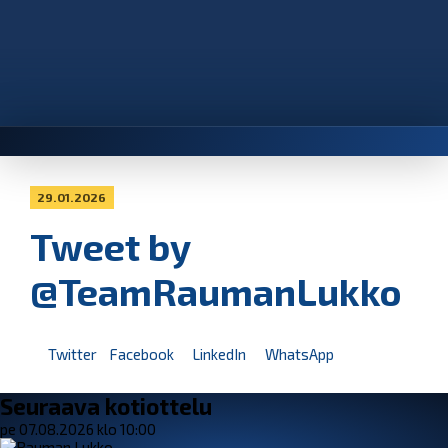
29.01.2026
Tweet by
@TeamRaumanLukko
Twitter
Facebook
LinkedIn
WhatsApp
Seuraava kotiottelu
pe 07.08.2026 klo 10:00