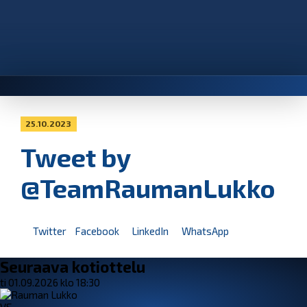
25.10.2023
Tweet by
@TeamRaumanLukko
Twitter
Facebook
LinkedIn
WhatsApp
Seuraava kotiottelu
ti 01.09.2026 klo 18:30