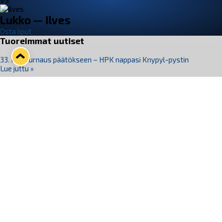
VS
Lukko — Ilves
Osta liput
Tuoreimmat uutiset
33. Pitsiturnaus päätökseen – HPK nappasi Knypyl-pystin
Lue juttu »
Otteluliput juhlakaudelle 26–27 nyt myynnissä!
Lue juttu »
Kiekko-Espoo voittaa historian ensimmäisen naisten
Pitsiturnauksen
Lue juttu »
Pitsiturnauksen päiväliput on loppuunmyyty – Pitsitunnelmaan
pääset myös Marina Vistan terassilla
Lue juttu »
Lukko ja pirkanmaalainen vaatevalmistaja Nousu yhteistyöhön
Lue juttu »
Seuraa Lukkoa somessa