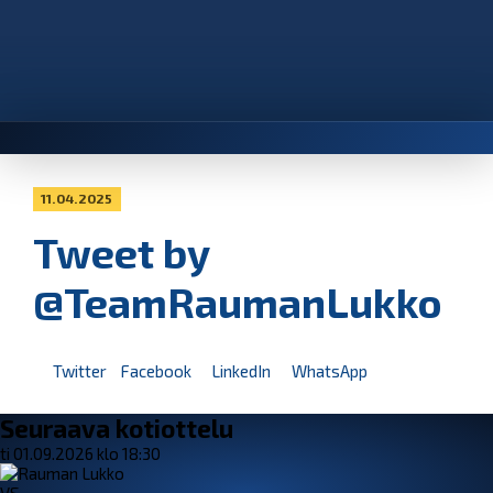
11.04.2025
Tweet by
@TeamRaumanLukko
Twitter
Facebook
LinkedIn
WhatsApp
Seuraava kotiottelu
ti 01.09.2026 klo 18:30