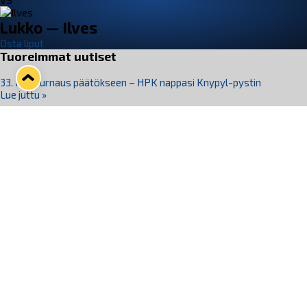
VS
Lukko — Ilves
Osta liput
Tuoreimmat uutiset
33. Pitsiturnaus päätökseen – HPK nappasi Knypyl-pystin
Lue juttu »
Otteluliput juhlakaudelle 26–27 nyt myynnissä!
Lue juttu »
Kiekko-Espoo voittaa historian ensimmäisen naisten
Pitsiturnauksen
Lue juttu »
Pitsiturnauksen päiväliput on loppuunmyyty – Pitsitunnelmaan
pääset myös Marina Vistan terassilla
Lue juttu »
Lukko ja pirkanmaalainen vaatevalmistaja Nousu yhteistyöhön
Lue juttu »
Seuraa Lukkoa somessa