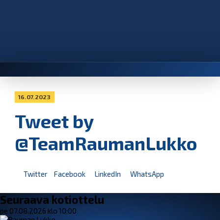
16.07.2023
Tweet by
@TeamRaumanLukko
Twitter
Facebook
LinkedIn
WhatsApp
Seuraava kotiottelu
pe 07.08.2026 klo 10:00