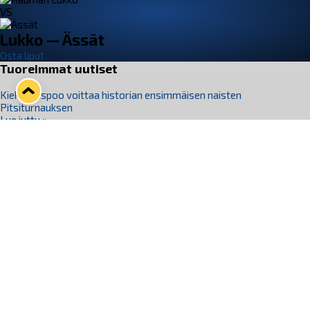
VS
Lukko — Ässät
Osta liput
Tuoreimmat uutiset
Kiekko-Espoo voittaa historian ensimmäisen naisten
Pitsiturnauksen
Lue juttu »
Pitsiturnauksen päiväliput on loppuunmyyty – Pitsitunnelmaan
pääset myös Marina Vistan terassilla
Lue juttu »
Lukko ja pirkanmaalainen vaatevalmistaja Nousu yhteistyöhön
Lue juttu »
Aapo Vanninen Nuorten Leijonien mukana
Lue juttu »
Rauman Lukko Oy on ostanut Marina Vista Oy:n liiketoiminnan
Raumalta
Lue juttu »