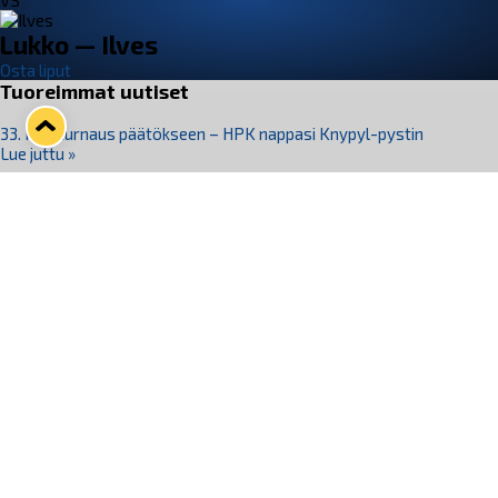
VS
Lukko — Ilves
Osta liput
Tuoreimmat uutiset
33. Pitsiturnaus päätökseen – HPK nappasi Knypyl-pystin
Lue juttu »
Otteluliput juhlakaudelle 26–27 nyt myynnissä!
Lue juttu »
Kiekko-Espoo voittaa historian ensimmäisen naisten
Pitsiturnauksen
Lue juttu »
Pitsiturnauksen päiväliput on loppuunmyyty – Pitsitunnelmaan
pääset myös Marina Vistan terassilla
Lue juttu »
Lukko ja pirkanmaalainen vaatevalmistaja Nousu yhteistyöhön
Lue juttu »
Seuraa Lukkoa somessa