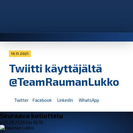
19.11.2021
Twiitti käyttäjältä
@TeamRaumanLukko
Twitter
Facebook
LinkedIn
WhatsApp
Seuraava kotiottelu
ti 01.09.2026 klo 18:30